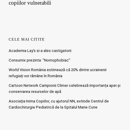
copiilor vulnerabili
CELE MAI CITITE
Academia Lay’s si-a ales castigatorii
Consumix prezinta: “Nomophobiac”
World Vision România estimează că 20% dintre ucrainenii
refugiați vor rămâne în România
Cartoon Network Campionii Climei celebrează importanța apei și
conservarea resurselor de apă
Asociația Inima Copiilor, cu ajutorul NN, extinde Centrul de
Cardiochirurgie Pediatrică de la Spitalul Marie Curie