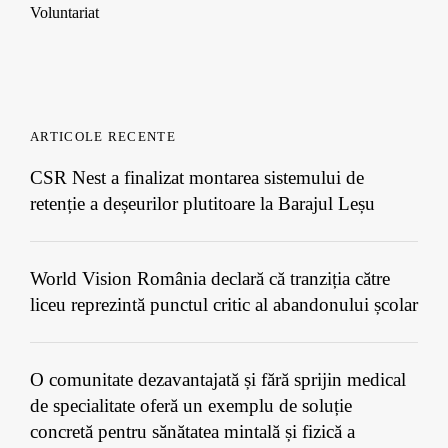
i
i
i
n
Voluntariat
n
n
n
e
n
n
n
w
e
e
e
w
w
w
w
i
w
w
w
n
i
i
i
d
n
n
n
o
ARTICOLE RECENTE
d
d
d
w
o
o
o
)
w
w
w
CSR Nest a finalizat montarea sistemului de
)
)
)
retenție a deșeurilor plutitoare la Barajul Leșu
World Vision România declară că tranziția către
liceu reprezintă punctul critic al abandonului școlar
O comunitate dezavantajată și fără sprijin medical
de specialitate oferă un exemplu de soluție
concretă pentru sănătatea mintală și fizică a