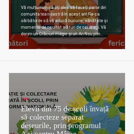
Vă mulțumim că ați ales să faceți parte din
comunitatea noastră în acest an! Fie ca
sărbătorile să vă aducă bucurie, sănătate și
momente de neuitat alături de cei dragi. Vă
dorim un Crăciun magic și un An Nou plin…
CSR
Elevii din 75 de școli învață
să colecteze separat
deșeurile, prin programul
Azi pentru Mâine