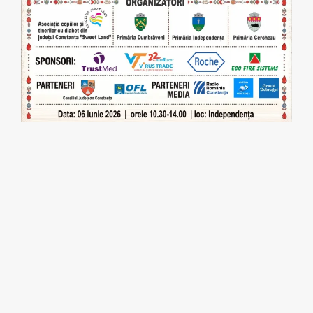
ONG
Parteneriat pentru sănătatea copiilor:
eveniment de conștientizare a
diabetului de tip 1 în județul
Constanța
Asociația copiilor și tinerilor cu diabet din județul
Constanța „Sweet Land”, în parteneriat cu Primăria
Dumbrăveni, Primăria Independența, Primăria Cerchezu,
Organizația Femeilor Liberale Filiala Constanța, cu sprijinul