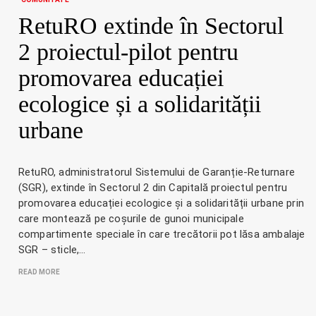
RetuRO extinde în Sectorul
2 proiectul-pilot pentru
promovarea educației
ecologice și a solidarității
urbane
RetuRO, administratorul Sistemului de Garanție-Returnare
(SGR), extinde în Sectorul 2 din Capitală proiectul pentru
promovarea educației ecologice și a solidarității urbane prin
care montează pe coșurile de gunoi municipale
compartimente speciale în care trecătorii pot lăsa ambalaje
SGR – sticle,…
READ MORE