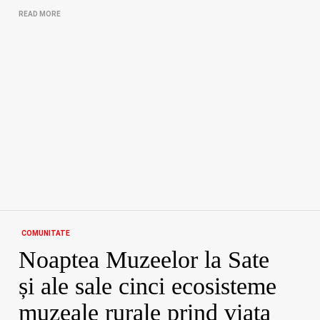
READ MORE
COMUNITATE
Noaptea Muzeelor la Sate
și ale sale cinci ecosisteme
muzeale rurale prind viața