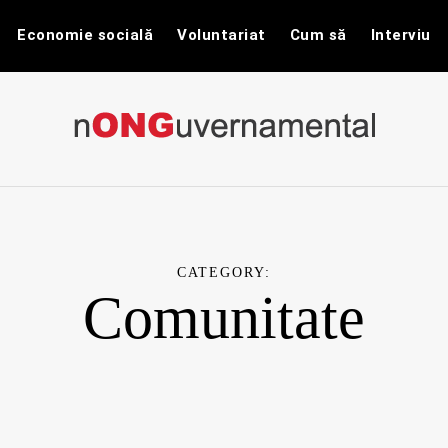
Economie socială
Voluntariat
Cum să
Interviu
nONGuvernam
Stiri CSR / Stiri ONG
CATEGORY:
Comunitate