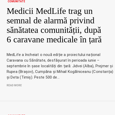
COMUNITATE
Medicii MedLife trag un
semnal de alarmă privind
sănătatea comunității, după
6 caravane medicale în țară
MedLife a încheiat o nouă ediție a proiectului național
Caravana cu Sănătate, desfășurat în perioada iunie –
septembrie în șase localități din țară: Jidvei (Alba), Prejmer și
Rupea (Brașov), Cumpăna și Mihail Kogălniceanu (Constanța)
și Deta (Timiș). Peste 500 de…
READ MORE