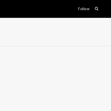
open
Follow
search
form
ental