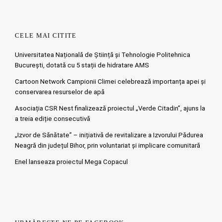
CELE MAI CITITE
Universitatea Națională de Știință și Tehnologie Politehnica
București, dotată cu 5 stații de hidratare AMS
Cartoon Network Campionii Climei celebrează importanța apei și
conservarea resurselor de apă
Asociația CSR Nest finalizează proiectul „Verde Citadin”, ajuns la
a treia ediție consecutivă
„Izvor de Sănătate” – inițiativă de revitalizare a Izvorului Pădurea
Neagră din județul Bihor, prin voluntariat și implicare comunitară
Enel lanseaza proiectul Mega Copacul