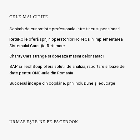
CELE MAI CITITE
Schimb de cunostinte profesionale intre tineri si pensionari
RetuRO le oferă sprijin operatorilor HoReCa în implementarea
Sistemului Garanție-Returnare
Charity Cars strange si doneaza masini celor saraci
SAP si TechSoup ofera solutii de analiza, raportare si baze de
date pentru ONG-urile din Romania
Succesul începe din copilărie, prin incluziune și educație
URMĂREȘTE-NE PE FACEBOOK