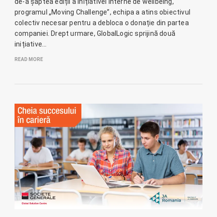
de-a șaptea ediții a inițiativei interne de wellbeing,
programul „Moving Challenge”, echipa a atins obiectivul
colectiv necesar pentru a debloca o donație din partea
companiei. Drept urmare, GlobalLogic sprijină două
inițiative…
READ MORE