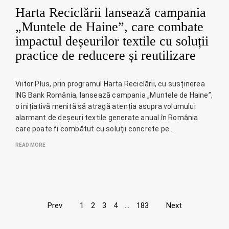
Harta Reciclării lansează campania
„Muntele de Haine”, care combate
impactul deșeurilor textile cu soluții
practice de reducere și reutilizare
Viitor Plus, prin programul Harta Reciclării, cu susținerea
ING Bank România, lansează campania „Muntele de Haine”,
o inițiativă menită să atragă atenția asupra volumului
alarmant de deșeuri textile generate anual în România
care poate fi combătut cu soluții concrete pe…
READ MORE
Page
Prev
1
2
3
4
…
183
Next