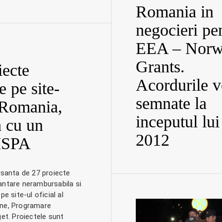
Romania in
negocieri pe
EEA – Nor
Grants.
iecte
Acordurile v
 pe site-
semnate la
 Romania,
inceputul lui
a cu un
2012
 ISPA
esanta de 27 proiecte
antare nerambursabila si
pe site-ul oficial al
ne, Programare
get. Proiectele sunt