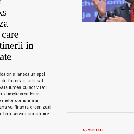
a
ks
za
 care
tinerii in
ate
ation a lansat un apel
i de finantare adresat
oata lumea cu activitati
i si implicarea lor in
emelor comunitatii.
na va finanta organizatii
ofera servicii si instruire
COMUNITATE