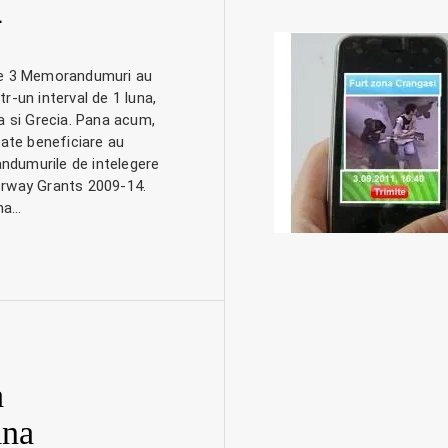
4
te 3 Memorandumuri au
r-un interval de 1 luna,
a si Grecia. Pana acum,
tate beneficiare au
dumurile de intelegere
rway Grants 2009-14.
na…
a
ana