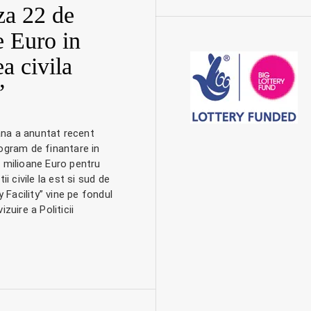
za 22 de
e Euro in
ea civila
”
na a anuntat recent
ogram de finantare in
 milioane Euro pentru
ii civile la est si sud de
ty Facility” vine pe fondul
izuire a Politicii