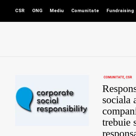
Skip
CSR
ONG
Mediu
Comunitate
Fundraising
to
content
COMUNITATE
CSR
Respons
sociala 
compani
trebuie 
responsa