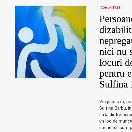
COMUNITATE
Persoan
dizabilit
nepregat
nici nu 
locuri 
pentru e
Sulfina
Via paces.ro, pot
Sulfina Barbu, i
suta dintre pers
un loc de munca.
spune ea, sunt p