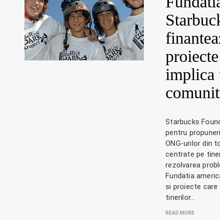
Fundati
Starbuc
finantea
proiecte
implica 
comunit
Starbucks Found
pentru propuner
ONG-urilor din t
centrate pe tiner
rezolvarea probl
Fundatia america
si proiecte care 
tinerilor…
READ MORE