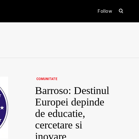
open
Follow
search
form
ental
COMUNITATE
Barroso: Destinul
Europei depinde
de educatie,
cercetare si
inovare