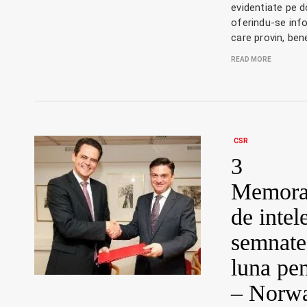
evidentiate pe d
oferindu-se info
care provin, benef
READ MORE
CSR
3
Memora
de intel
semnate 
luna pe
– Norwa