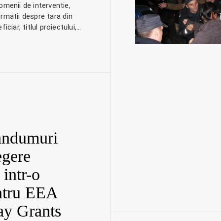
omenii de interventie,
rmatii despre tara din
iciar, titlul proiectului,…
ndumuri
egere
intr-o
ntru EEA
y Grants