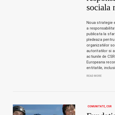
sociala 
Noua strategie
a responsabilitat
publicata la sfar
pledeaza pentru
organizatiilor soc
autoritatilor si 
actiunile de CSR
Europeana reco
entitatile, inclus
READ MORE
COMUNITATE
CSR