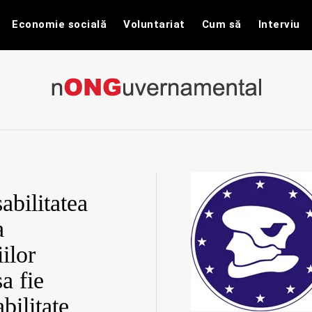
Economie socială
Voluntariat
Cum să
Interviu
nONGuvernam
Stiri CSR / Stiri ONG
abilitatea
a
ilor
sa fie
bilitate