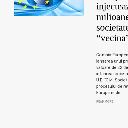
injectea
milioan
societat
“vecina
Comsia Europea
lansarea unui pr
valoare de 22 de
intarirea societat
U.E. “Civil Socie
procesului de rev
Europene de…
READ MORE