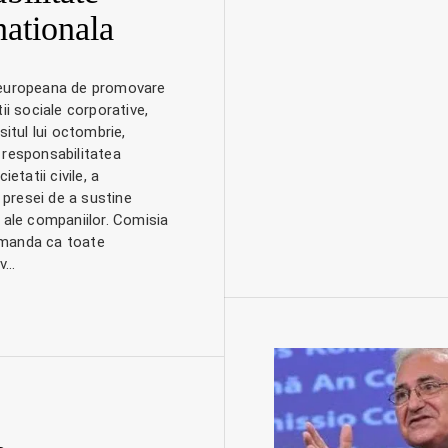
nationala
 europeana de promovare
ii sociale corporative,
situl lui octombrie,
 responsabilitatea
ietatii civile, a
a presei de a sustine
 ale companiilor. Comisia
manda ca toate
iv…