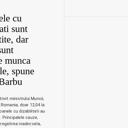
ele cu
ati sunt
ite, dar
sunt
de munca
le, spune
 Barbu
rivit ministrului Muncii,
n Romania, doar 12,04 la
oanele cu dizabilitati au
 Principalele cauze,
regatirea inadecvata,