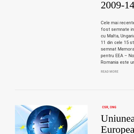
2009-1
Cele mai recen
fost semnate int
cu Malta, Ungari
11 din cele 15 s
semnat Memoran
pentru EEA – No
Romania este u
READ MORE
CSR
ONG
Uniune
Europe