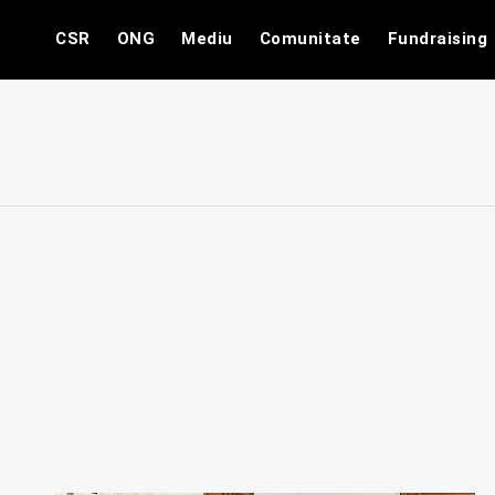
Skip
CSR
ONG
Mediu
Comunitate
Fundraising
to
content