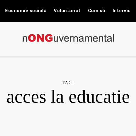
Economie socială
Voluntariat
Cum să
Interviu
nONGuvernam
Stiri CSR / Stiri ONG
TAG:
acces la educatie