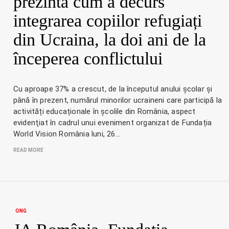
prezintă cum a decurs
integrarea copiilor refugiați
din Ucraina, la doi ani de la
începerea conflictului
Cu aproape 37% a crescut, de la începutul anului școlar și
până în prezent, numărul minorilor ucraineni care participă la
activități educaționale în școlile din România, aspect
evidenţiat în cadrul unui eveniment organizat de Fundația
World Vision România luni, 26…
READ MORE
ONG