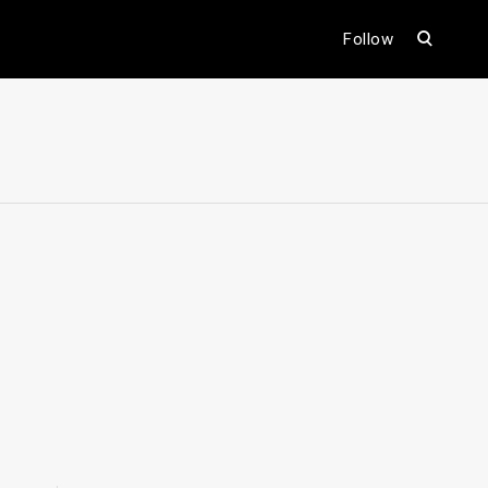
open
Follow
search
form
ental