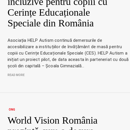
incluzive pentru copiii cu
Cerințe Educaționale
Speciale din România
Asociația HELP Autism continuă demersurile de
accesibilizare a instituțiilor de învățământ de masă pentru
copiii cu Cerințe Educaționale Speciale (CES). HELP Autism a
inițiat un proiect pilot, de data aceasta în parteneriat cu două
școli din capitală – Școala Gimnazială…
READ MORE
ONG
World Vision România