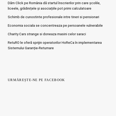
Dăm Click pe România dă startul înscrierilor prin care școlile,
liceele, grădinițele și asociațiile pot primi calculatoare
Schimb de cunostinte profesionale intre tineri si pensionari
Economia sociala se concentreaza pe persoanele vulnerabile
Charity Cars strange si doneaza masini celor saraci
RetuRO le oferă sprijin operatorilor HoReCa în implementarea
Sistemului Garanție-Returnare
URMĂREȘTE-NE PE FACEBOOK