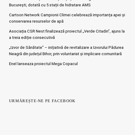
București, dotată cu 5 stații de hidratare AMS
Cartoon Network Campionii Climei celebrează importanța apei și
conservarea resurselor de apă
Asociația CSR Nest finalizează proiectul „Verde Citadin”, ajuns la
a treia ediție consecutivă
„Izvor de Sănătate” – inițiativă de revitalizare a Izvorului Pădurea
Neagră din județul Bihor, prin voluntariat și implicare comunitară
Enel lanseaza proiectul Mega Copacul
URMĂREȘTE-NE PE FACEBOOK