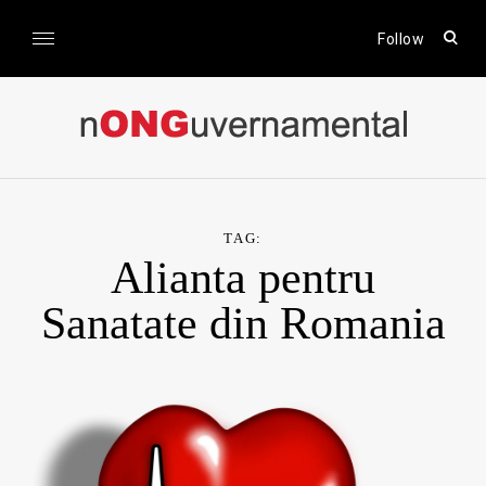
Skip
to
open
Follow
sear
content
form
nONGuvernamental
Stiri CSR / Stiri ONG
TAG:
Alianta pentru
Sanatate din Romania