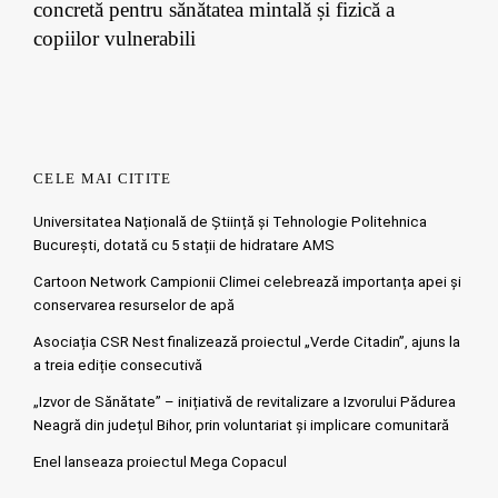
concretă pentru sănătatea mintală și fizică a
copiilor vulnerabili
CELE MAI CITITE
Universitatea Națională de Știință și Tehnologie Politehnica
București, dotată cu 5 stații de hidratare AMS
Cartoon Network Campionii Climei celebrează importanța apei și
conservarea resurselor de apă
Asociația CSR Nest finalizează proiectul „Verde Citadin”, ajuns la
a treia ediție consecutivă
„Izvor de Sănătate” – inițiativă de revitalizare a Izvorului Pădurea
Neagră din județul Bihor, prin voluntariat și implicare comunitară
Enel lanseaza proiectul Mega Copacul