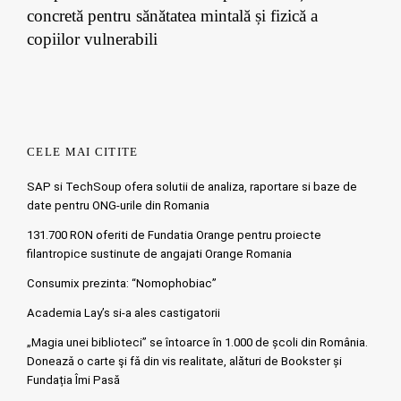
concretă pentru sănătatea mintală și fizică a
copiilor vulnerabili
CELE MAI CITITE
SAP si TechSoup ofera solutii de analiza, raportare si baze de
date pentru ONG-urile din Romania
131.700 RON oferiti de Fundatia Orange pentru proiecte
filantropice sustinute de angajati Orange Romania
Consumix prezinta: “Nomophobiac”
Academia Lay’s si-a ales castigatorii
„Magia unei biblioteci” se întoarce în 1.000 de școli din România.
Doneazǎ o carte şi fǎ din vis realitate, alături de Bookster și
Fundația Îmi Pasă