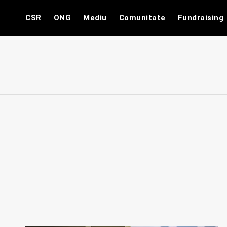
Skip
CSR
ONG
Mediu
Comunitate
Fundraising
to
content