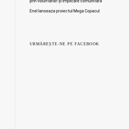
prin voluntariat și implicare comunitară
Enel lanseaza proiectul Mega Copacul
URMĂREȘTE-NE PE FACEBOOK