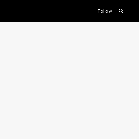
open
Follow
search
form
ental