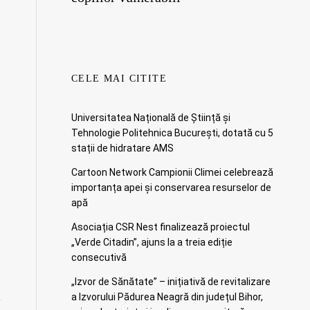
CELE MAI CITITE
Universitatea Națională de Știință și
Tehnologie Politehnica București, dotată cu 5
stații de hidratare AMS
Cartoon Network Campionii Climei celebrează
importanța apei și conservarea resurselor de
apă
Asociația CSR Nest finalizează proiectul
„Verde Citadin”, ajuns la a treia ediție
consecutivă
„Izvor de Sănătate” – inițiativă de revitalizare
a Izvorului Pădurea Neagră din județul Bihor,