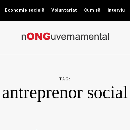
Economie socială
Voluntariat
Cum să
Interviu
nONGuvernam
Stiri CSR / Stiri ONG
TAG:
antreprenor social