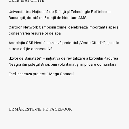
CELE MAI CITITE
Universitatea Națională de Știință și Tehnologie Politehnica
București, dotată cu 5 stații de hidratare AMS
Cartoon Network Campionii Climei celebrează importanța apei și
conservarea resurselor de apă
Asociația CSR Nest finalizează proiectul „Verde Citadin”, ajuns la
a treia ediție consecutivă
„Izvor de Sănătate” – inițiativă de revitalizare a Izvorului Pădurea
Neagră din județul Bihor, prin voluntariat și implicare comunitară
Enel lanseaza proiectul Mega Copacul
URMĂREȘTE-NE PE FACEBOOK