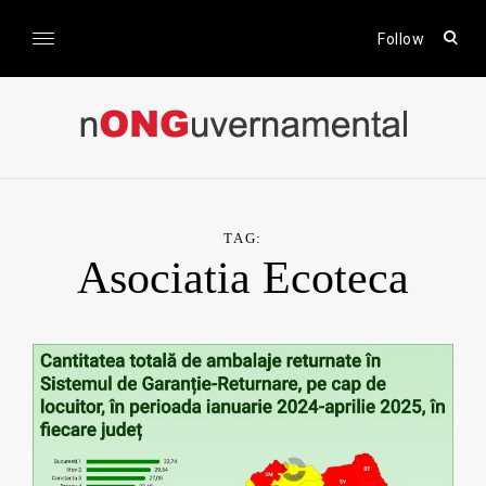
Skip
to
open
Follow
sear
content
form
nONGuvernamental
Stiri CSR / Stiri ONG
TAG:
Asociatia Ecoteca