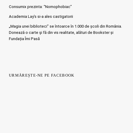
Consumix prezinta: “Nomophobiac”
Academia Lay’s si-a ales castigatorii
„Magia unei biblioteci” se întoarce în 1.000 de școli din România.
Doneazǎ o carte şi fǎ din vis realitate, alături de Bookster și
Fundația Îmi Pasă
URMĂREȘTE-NE PE FACEBOOK