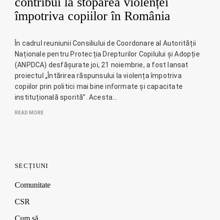
contribui la stoparea violenței
împotriva copiilor în România
În cadrul reuniunii Consiliului de Coordonare al Autorității
Naționale pentru Protecția Drepturilor Copilului și Adopție
(ANPDCA) desfășurate joi, 21 noiembrie, a fost lansat
proiectul „Întărirea răspunsului la violența împotriva
copiilor prin politici mai bine informate și capacitate
instituțională sporită”. Acesta…
READ MORE
SECȚIUNI
Comunitate
CSR
Cum să