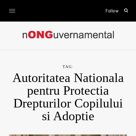
Skip
to
open
Follow
sear
content
form
nONGuvernamental
Stiri CSR / Stiri ONG
TAG:
Autoritatea Nationala
pentru Protectia
Drepturilor Copilului
si Adoptie