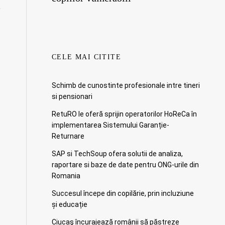
CELE MAI CITITE
Schimb de cunostinte profesionale intre tineri
si pensionari
RetuRO le oferă sprijin operatorilor HoReCa în
implementarea Sistemului Garanție-
Returnare
SAP si TechSoup ofera solutii de analiza,
raportare si baze de date pentru ONG-urile din
Romania
Succesul începe din copilărie, prin incluziune
și educație
Ciucaş încurajează românii să păstreze