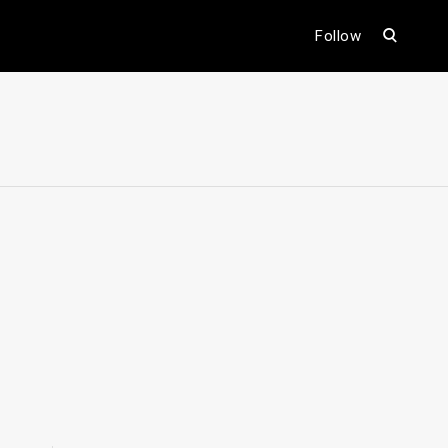
open
Follow
search
form
ental