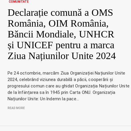
COMUNITATE
Declarație comună a OMS
România, OIM România,
Băncii Mondiale, UNHCR
și UNICEF pentru a marca
Ziua Națiunilor Unite 2024
Pe 24 octombrie, marcăm Ziua Organizației Națiunilor Unite
2024, celebrând viziunea durabilă a păcii, cooperării și
progresului comun care au ghidat Organizația Națiunilor Unite
de la înființarea sa în 1945 prin Carta ONU. Organizația
Națiunilor Unite: Un îndemn la pace…
READ MORE