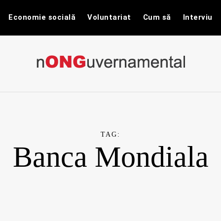
Economie socială
Voluntariat
Cum să
Interviu
nONGuvernam
Stiri CSR / Stiri ONG
TAG:
Banca Mondiala