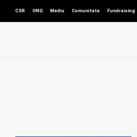
Skip
CSR
ONG
Mediu
Comunitate
Fundraising
to
content