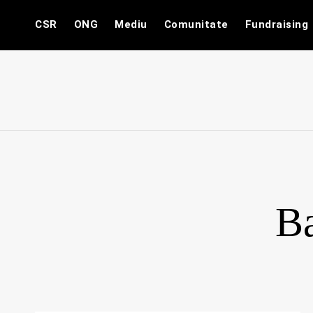
Skip
CSR
ONG
Mediu
Comunitate
Fundraising
to
content
Ba