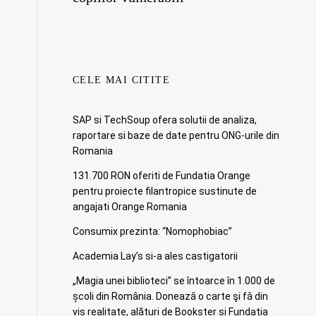
CELE MAI CITITE
SAP si TechSoup ofera solutii de analiza,
raportare si baze de date pentru ONG-urile din
Romania
131.700 RON oferiti de Fundatia Orange
pentru proiecte filantropice sustinute de
angajati Orange Romania
Consumix prezinta: “Nomophobiac”
Academia Lay’s si-a ales castigatorii
„Magia unei biblioteci” se întoarce în 1.000 de
școli din România. Doneazǎ o carte şi fǎ din
vis realitate, alături de Bookster și Fundația