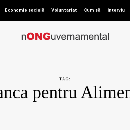
Economie socială
Voluntariat
Cum să
Interviu
nONGuvernam
Stiri CSR / Stiri ONG
TAG:
nca pentru Alime