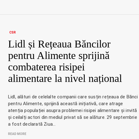
CSR
Lidl și Rețeaua Băncilor
pentru Alimente sprijină
combaterea risipei
alimentare la nivel național
Lidl, alături de celelalte companii care susțin rețeaua de Bănci
pentru Alimente, sprijină această inițiativă, care atrage
atenția populației asupra problemei risipei alimentare și invită
și ceilalți actori din mediul privat să se alăture. 29 septembrie
a fost declarată Ziua…
READ MORE