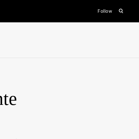
open
Follow
search
form
ental
nte