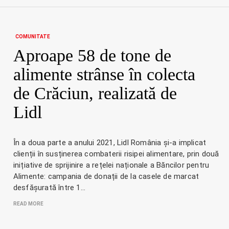
COMUNITATE
Aproape 58 de tone de
alimente strânse în colecta
de Crăciun, realizată de
Lidl
În a doua parte a anului 2021, Lidl România și-a implicat
clienții în susținerea combaterii risipei alimentare, prin două
inițiative de sprijinire a rețelei naționale a Băncilor pentru
Alimente: campania de donații de la casele de marcat
desfășurată între 1…
READ MORE