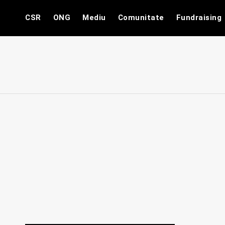
Skip
CSR
ONG
Mediu
Comunitate
Fundraising
to
content