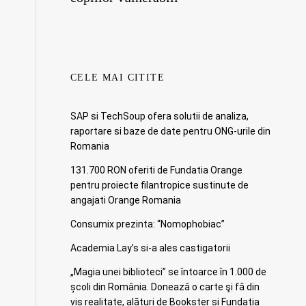
CELE MAI CITITE
SAP si TechSoup ofera solutii de analiza,
raportare si baze de date pentru ONG-urile din
Romania
131.700 RON oferiti de Fundatia Orange
pentru proiecte filantropice sustinute de
angajati Orange Romania
Consumix prezinta: “Nomophobiac”
Academia Lay’s si-a ales castigatorii
„Magia unei biblioteci” se întoarce în 1.000 de
școli din România. Doneazǎ o carte şi fǎ din
vis realitate, alături de Bookster și Fundația