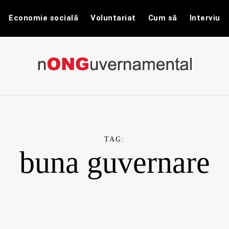
Economie socială
Voluntariat
Cum să
Interviu
nONGuvernam
Stiri CSR / Stiri ONG
TAG:
buna guvernare