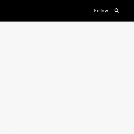
open
Follow
search
form
ental