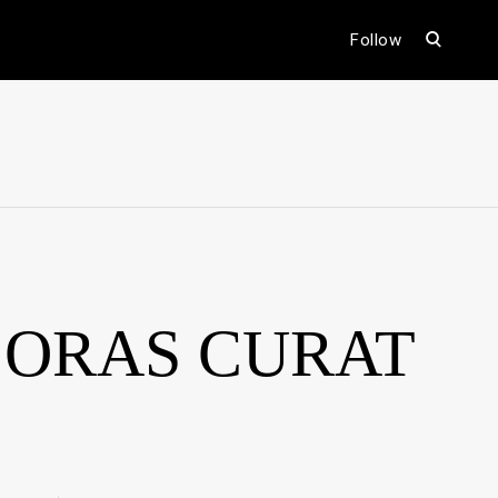
open
Follow
search
form
ental
 ORAS CURAT