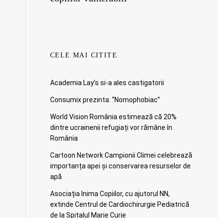
CELE MAI CITITE
Academia Lay’s si-a ales castigatorii
Consumix prezinta: “Nomophobiac”
World Vision România estimează că 20%
dintre ucrainenii refugiați vor rămâne în
România
Cartoon Network Campionii Climei celebrează
importanța apei și conservarea resurselor de
apă
Asociația Inima Copiilor, cu ajutorul NN,
extinde Centrul de Cardiochirurgie Pediatrică
de la Spitalul Marie Curie