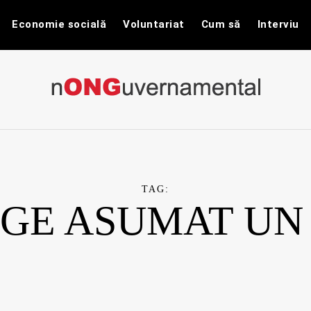
Economie socială
Voluntariat
Cum să
Interviu
nONGuvernam
Stiri CSR / Stiri ONG
TAG:
LEGE ASUMAT UN