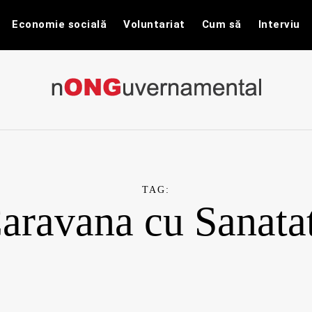
Economie socială
Voluntariat
Cum să
Interviu
nONGuvernam
Stiri CSR / Stiri ONG
TAG:
aravana cu Sanata