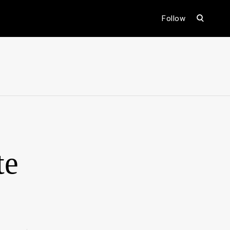
open
Follow
search
form
ental
te