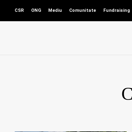
Skip
CSR
ONG
Mediu
Comunitate
Fundraising
to
content
C