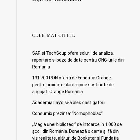
CELE MAI CITITE
SAP si TechSoup ofera solutii de analiza,
raportare si baze de date pentru ONG-urile din
Romania
131.700 RON oferiti de Fundatia Orange
pentru proiecte filantropice sustinute de
angajati Orange Romania
Academia Lay’s si-a ales castigatorii
Consumix prezinta: “Nomophobiac”
„Magia unei biblioteci” se întoarce în 1.000 de
școli din România. Doneazǎ o carte şi fǎ din
vis realitate, alături de Bookster și Fundația