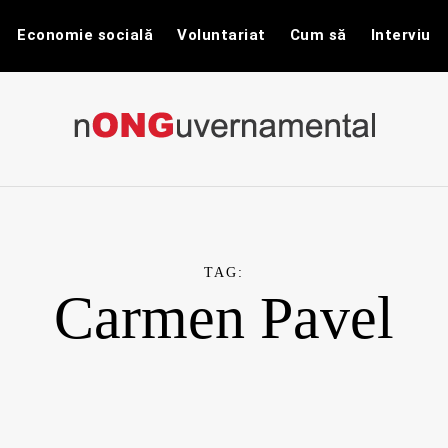
Economie socială
Voluntariat
Cum să
Interviu
nONGuvernam
Stiri CSR / Stiri ONG
TAG:
Carmen Pavel