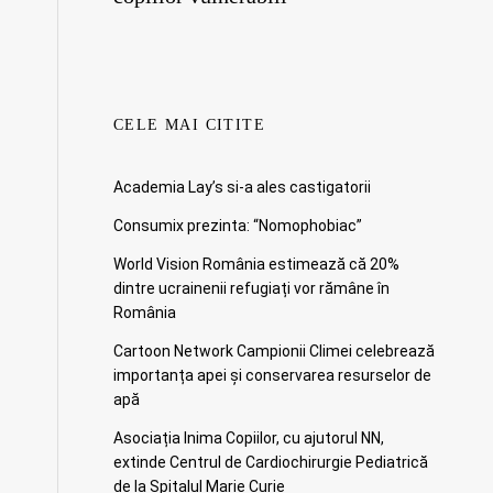
CELE MAI CITITE
Academia Lay’s si-a ales castigatorii
Consumix prezinta: “Nomophobiac”
World Vision România estimează că 20%
dintre ucrainenii refugiați vor rămâne în
România
Cartoon Network Campionii Climei celebrează
importanța apei și conservarea resurselor de
apă
Asociația Inima Copiilor, cu ajutorul NN,
extinde Centrul de Cardiochirurgie Pediatrică
de la Spitalul Marie Curie