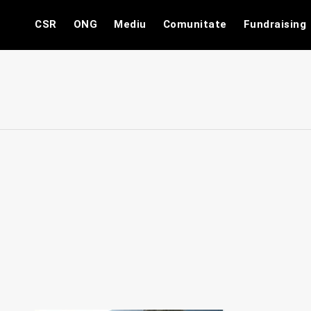
Skip
CSR
ONG
Mediu
Comunitate
Fundraising
to
content