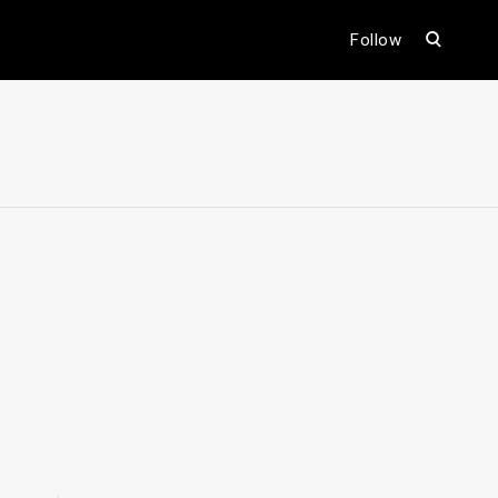
open
Follow
search
form
ental