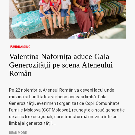
FUNDRAISING
Valentina Nafornița aduce Gala
Generozității pe scena Ateneului
Român
Pe 22 noiembrie, Ateneul Român va deveni locul unde
muzica și bunătatea vorbesc aceeași limbă. Gala
Generozității, eveniment organizat de Copil Comunitate
Familie Moldova (CCF Moldova), reunește o nouă generație
de artiști excepționali, care transformă muzica într-un
limbaj al generozității.…
READ MORE