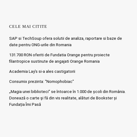
CELE MAI CITITE
SAP si TechSoup ofera solutii de analiza, raportare si baze de
date pentru ONG-urile din Romania
131.700 RON oferiti de Fundatia Orange pentru proiecte
filantropice sustinute de angajati Orange Romania
Academia Lay’s si-a ales castigatorii
Consumix prezinta: “Nomophobiac”
„Magia unei biblioteci” se întoarce în 1.000 de școli din România.
Doneazǎ o carte şi fǎ din vis realitate, alături de Bookster și
Fundația Îmi Pasă