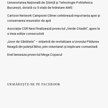
Universitatea Națională de Știință și Tehnologie Politehnica
București, dotată cu 5 stații de hidratare AMS
Cartoon Network Campionii Climei celebrează importanța apei și
conservarea resurselor de apă
Asociația CSR Nest finalizează proiectul „Verde Citadin”, ajuns la
a treia ediție consecutivă
„Izvor de Sănătate” – inițiativă de revitalizare a Izvorului Pădurea
Neagră din județul Bihor, prin voluntariat și implicare comunitară
Enel lanseaza proiectul Mega Copacul
URMĂREȘTE-NE PE FACEBOOK