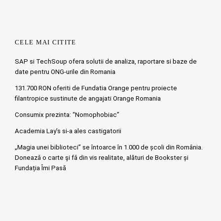
CELE MAI CITITE
SAP si TechSoup ofera solutii de analiza, raportare si baze de
date pentru ONG-urile din Romania
131.700 RON oferiti de Fundatia Orange pentru proiecte
filantropice sustinute de angajati Orange Romania
Consumix prezinta: “Nomophobiac”
Academia Lay’s si-a ales castigatorii
„Magia unei biblioteci” se întoarce în 1.000 de școli din România.
Doneazǎ o carte şi fǎ din vis realitate, alături de Bookster și
Fundația Îmi Pasă