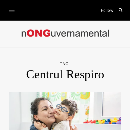
Skip
to
open
Follow
sear
content
form
nONGuvernamental
Stiri CSR / Stiri ONG
TAG:
Centrul Respiro