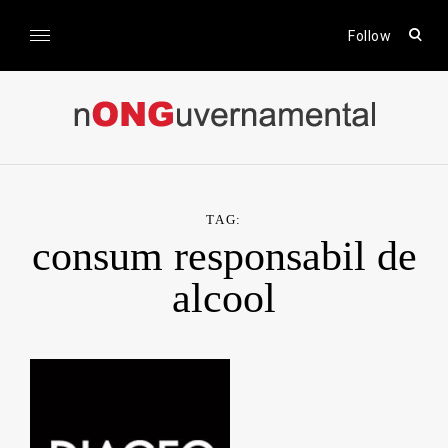
Skip
to
open
Follow
sear
content
form
nONGuvernamental
Stiri CSR / Stiri ONG
TAG:
consum responsabil de
alcool