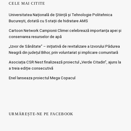
CELE MAI CITITE
Universitatea Națională de Știință și Tehnologie Politehnica
București, dotată cu 5 stații de hidratare AMS
Cartoon Network Campionii Climei celebrează importanța apei și
conservarea resurselor de apă
„Izvor de Sănătate” – inițiativă de revitalizare a Izvorului Pădurea
Neagră din județul Bihor, prin voluntariat și implicare comunitară
Asociația CSR Nest finalizează proiectul „Verde Citadin”, ajuns la
a treia ediție consecutivă
Enel lanseaza proiectul Mega Copacul
URMĂREȘTE-NE PE FACEBOOK