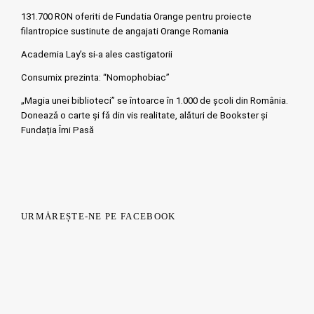
131.700 RON oferiti de Fundatia Orange pentru proiecte
filantropice sustinute de angajati Orange Romania
Academia Lay’s si-a ales castigatorii
Consumix prezinta: “Nomophobiac”
„Magia unei biblioteci” se întoarce în 1.000 de școli din România.
Doneazǎ o carte şi fǎ din vis realitate, alături de Bookster și
Fundația Îmi Pasă
URMĂREȘTE-NE PE FACEBOOK