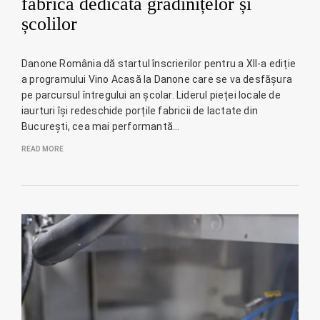
fabrică dedicată grădinițelor și
școlilor
Danone România dă startul înscrierilor pentru a XII-a ediție
a programului Vino Acasă la Danone care se va desfășura
pe parcursul întregului an școlar. Liderul pieței locale de
iaurturi își redeschide porțile fabricii de lactate din
București, cea mai performantă…
READ MORE