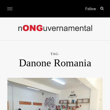
Skip
to
open
Follow
sear
content
form
nONGuvernamental
Stiri CSR / Stiri ONG
TAG:
Danone Romania