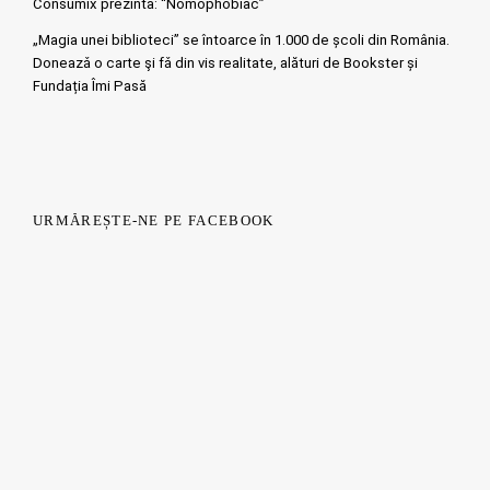
Consumix prezinta: “Nomophobiac”
„Magia unei biblioteci” se întoarce în 1.000 de școli din România.
Doneazǎ o carte şi fǎ din vis realitate, alături de Bookster și
Fundația Îmi Pasă
URMĂREȘTE-NE PE FACEBOOK