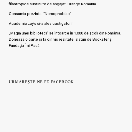
filantropice sustinute de angajati Orange Romania
Consumix prezinta: “Nomophobiac”
Academia Lay’s si-a ales castigatorii
„Magia unei biblioteci” se întoarce în 1.000 de școli din România.
Doneazǎ o carte şi fǎ din vis realitate, alături de Bookster și
Fundația Îmi Pasă
URMĂREȘTE-NE PE FACEBOOK