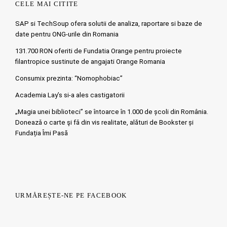
CELE MAI CITITE
SAP si TechSoup ofera solutii de analiza, raportare si baze de
date pentru ONG-urile din Romania
131.700 RON oferiti de Fundatia Orange pentru proiecte
filantropice sustinute de angajati Orange Romania
Consumix prezinta: “Nomophobiac”
Academia Lay’s si-a ales castigatorii
„Magia unei biblioteci” se întoarce în 1.000 de școli din România.
Doneazǎ o carte şi fǎ din vis realitate, alături de Bookster și
Fundația Îmi Pasă
URMĂREȘTE-NE PE FACEBOOK