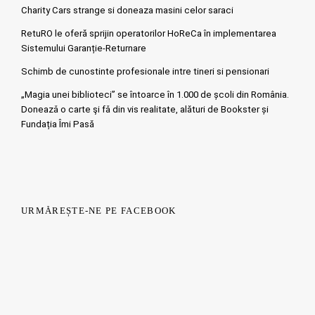
Charity Cars strange si doneaza masini celor saraci
RetuRO le oferă sprijin operatorilor HoReCa în implementarea
Sistemului Garanție-Returnare
Schimb de cunostinte profesionale intre tineri si pensionari
„Magia unei biblioteci” se întoarce în 1.000 de școli din România.
Doneazǎ o carte şi fǎ din vis realitate, alături de Bookster și
Fundația Îmi Pasă
URMĂREȘTE-NE PE FACEBOOK