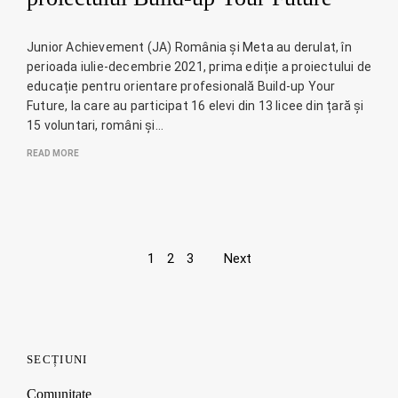
Junior Achievement (JA) România și Meta au derulat, în
perioada iulie-decembrie 2021, prima ediție a proiectului de
educație pentru orientare profesională Build-up Your
Future, la care au participat 16 elevi din 13 licee din țară și
15 voluntari, români și…
READ MORE
Page
1
2
3
Next
navigation
SECȚIUNI
Comunitate