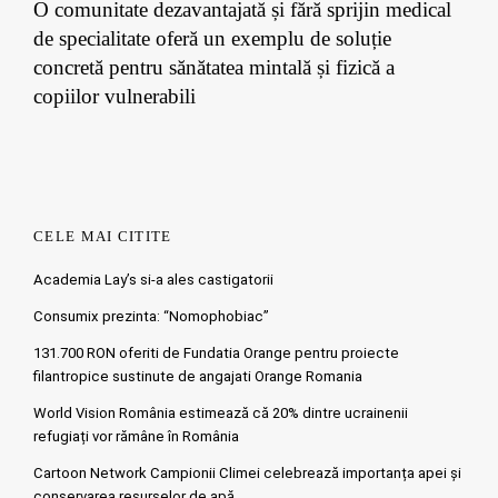
O comunitate dezavantajată și fără sprijin medical
de specialitate oferă un exemplu de soluție
concretă pentru sănătatea mintală și fizică a
copiilor vulnerabili
CELE MAI CITITE
Academia Lay’s si-a ales castigatorii
Consumix prezinta: “Nomophobiac”
131.700 RON oferiti de Fundatia Orange pentru proiecte
filantropice sustinute de angajati Orange Romania
World Vision România estimează că 20% dintre ucrainenii
refugiați vor rămâne în România
Cartoon Network Campionii Climei celebrează importanța apei și
conservarea resurselor de apă