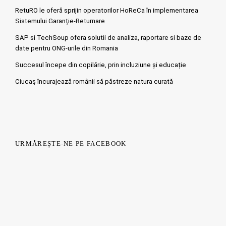
RetuRO le oferă sprijin operatorilor HoReCa în implementarea
Sistemului Garanție-Returnare
SAP si TechSoup ofera solutii de analiza, raportare si baze de
date pentru ONG-urile din Romania
Succesul începe din copilărie, prin incluziune și educație
Ciucaş încurajează românii să păstreze natura curată
URMĂREȘTE-NE PE FACEBOOK