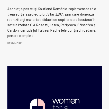
Asociația pastel și Kaufland România implementează a
treia ediție a proiectului „StartEDU”, prin care donează
rechizite și materiale didactice copiilor care locuiesc în
satele izolate C.A Rosetti, Letea, Periprava, Sfiștofca și
Cardon, din județul Tulcea. Pachetele conțin ghiozdane,
penare complet…
READ MORE