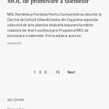
MOL de promovare a talentelor
MOL România și Fundația Pentru Comunitate au deschis la
Centrul de Cultură Urbană Casino din Cluj prima expoziție
colectivă de arte plastice dedicată expunerii lucrărilor
realizate de tinerii susținuți prin Programul MOL de
promovare a talentelor. Prima ediție a acestui…
READ MORE
Page
1
2
3
…
15
Next
navigation
SECȚIUNI