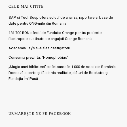
CELE MAI CITITE
SAP si TechSoup ofera solutii de analiza, raportare si baze de
date pentru ONG-urile din Romania
131.700 RON oferiti de Fundatia Orange pentru proiecte
filantropice sustinute de angajati Orange Romania
Academia Lay’s si-a ales castigatorii
Consumix prezinta: “Nomophobiac”
„Magia unei biblioteci” se întoarce în 1.000 de școli din România.
Doneazǎ o carte şi fǎ din vis realitate, alături de Bookster și
Fundația Îmi Pasă
URMĂREȘTE-NE PE FACEBOOK