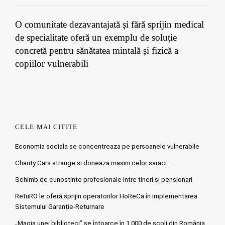
O comunitate dezavantajată și fără sprijin medical
de specialitate oferă un exemplu de soluție
concretă pentru sănătatea mintală și fizică a
copiilor vulnerabili
CELE MAI CITITE
Economia sociala se concentreaza pe persoanele vulnerabile
Charity Cars strange si doneaza masini celor saraci
Schimb de cunostinte profesionale intre tineri si pensionari
RetuRO le oferă sprijin operatorilor HoReCa în implementarea
Sistemului Garanție-Returnare
„Magia unei biblioteci” se întoarce în 1.000 de școli din România.