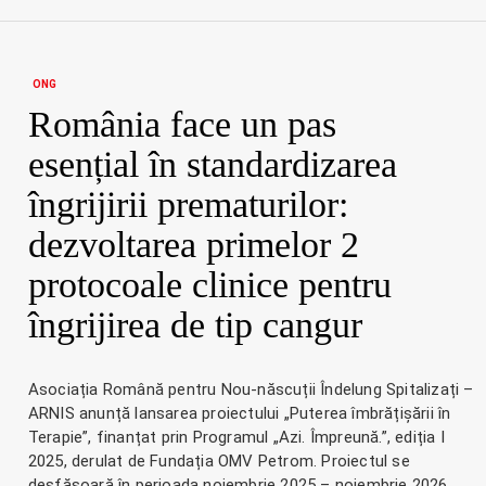
ONG
România face un pas
esențial în standardizarea
îngrijirii prematurilor:
dezvoltarea primelor 2
protocoale clinice pentru
îngrijirea de tip cangur
Asociația Română pentru Nou-născuții Îndelung Spitalizați –
ARNIS anunță lansarea proiectului „Puterea îmbrățișării în
Terapie”, finanțat prin Programul „Azi. Împreună.”, ediția I
2025, derulat de Fundația OMV Petrom. Proiectul se
desfășoară în perioada noiembrie 2025 – noiembrie 2026,