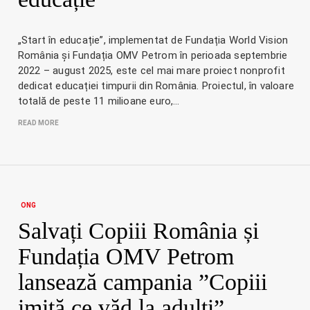
„Start în educație”, implementat de Fundația World Vision
România și Fundația OMV Petrom în perioada septembrie
2022 – august 2025, este cel mai mare proiect nonprofit
dedicat educației timpurii din România. Proiectul, în valoare
totală de peste 11 milioane euro,…
READ MORE
ONG
Salvați Copiii România și
Fundația OMV Petrom
lansează campania ”Copiii
imită ce văd la adulți”