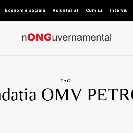
Economie socială
Voluntariat
Cum să
Interviu
nONGuvernam
Stiri CSR / Stiri ONG
TAG:
ndatia OMV PET