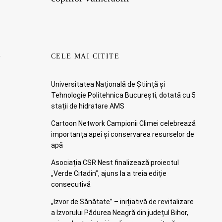
CELE MAI CITITE
Universitatea Națională de Știință și
Tehnologie Politehnica București, dotată cu 5
stații de hidratare AMS
Cartoon Network Campionii Climei celebrează
importanța apei și conservarea resurselor de
apă
Asociația CSR Nest finalizează proiectul
„Verde Citadin”, ajuns la a treia ediție
consecutivă
„Izvor de Sănătate” – inițiativă de revitalizare
a Izvorului Pădurea Neagră din județul Bihor,