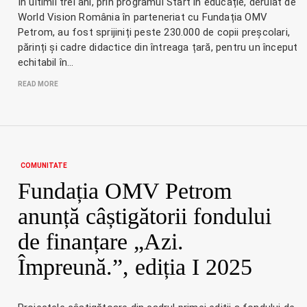
În ultimii trei ani, prin programul Start în educație, derulat de
World Vision România în parteneriat cu Fundația OMV
Petrom, au fost sprijiniți peste 230.000 de copii preșcolari,
părinți și cadre didactice din întreaga țară, pentru un început
echitabil în…
READ MORE
COMUNITATE
Fundația OMV Petrom
anunță câștigătorii fondului
de finanțare „Azi.
Împreună.”, ediția I 2025