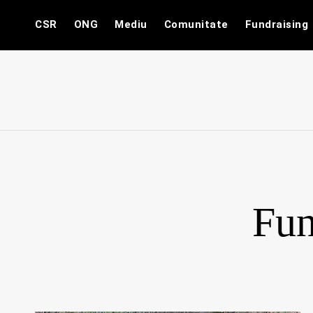
Skip
CSR
ONG
Mediu
Comunitate
Fundraising
to
content
Fu