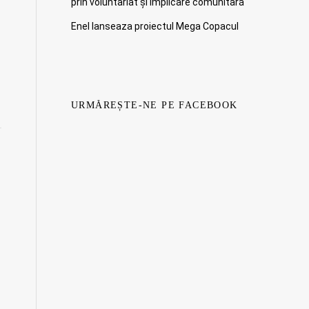
prin voluntariat și implicare comunitară
Enel lanseaza proiectul Mega Copacul
URMĂREȘTE-NE PE FACEBOOK