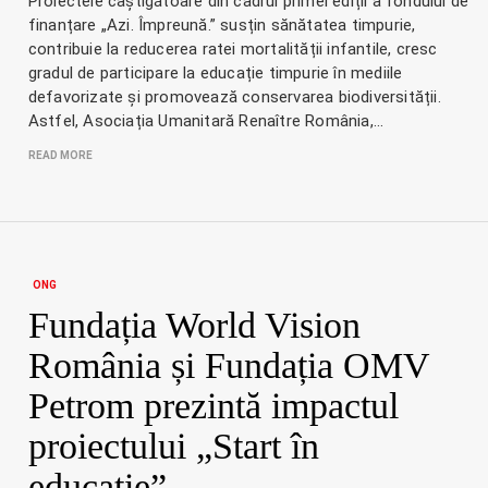
Proiectele câștigătoare din cadrul primei ediții a fondului de
finanțare „Azi. Împreună.” susțin sănătatea timpurie,
contribuie la reducerea ratei mortalității infantile, cresc
gradul de participare la educație timpurie în mediile
defavorizate și promovează conservarea biodiversității.
Astfel, Asociația Umanitară Renaître România,…
READ MORE
ONG
Fundația World Vision
România și Fundația OMV
Petrom prezintă impactul
proiectului „Start în
educație”