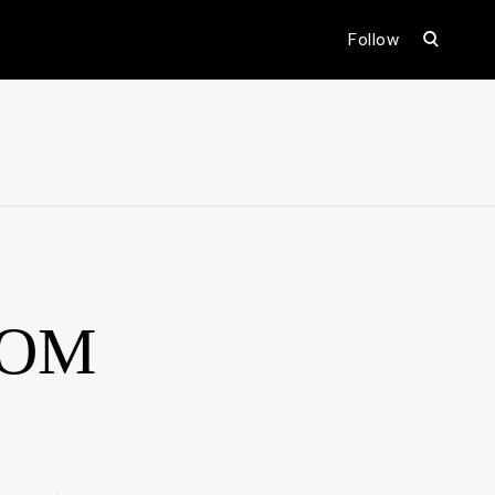
open
Follow
search
form
ental
ROM