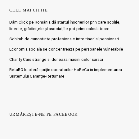
CELE MAI CITITE
Dăm Click pe România dă startul înscrierilor prin care școlile,
liceele, grădinițele și asociațiile pot primi calculatoare
Schimb de cunostinte profesionale intre tineri si pensionari
Economia sociala se concentreaza pe persoanele vulnerabile
Charity Cars strange si doneaza masini celor saraci
RetuRO le oferă sprijin operatorilor HoReCa în implementarea
Sistemului Garanție-Returnare
URMĂREȘTE-NE PE FACEBOOK