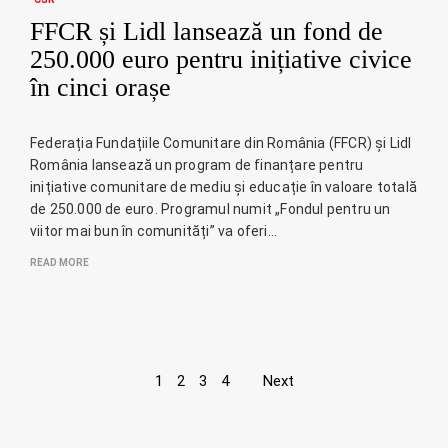
FFCR și Lidl lansează un fond de
250.000 euro pentru inițiative civice
în cinci orașe
Federația Fundațiile Comunitare din România (FFCR) și Lidl
România lansează un program de finanțare pentru
inițiative comunitare de mediu și educație în valoare totală
de 250.000 de euro. Programul numit „Fondul pentru un
viitor mai bun în comunități” va oferi…
READ MORE
Page
1
2
3
4
Next
navigation