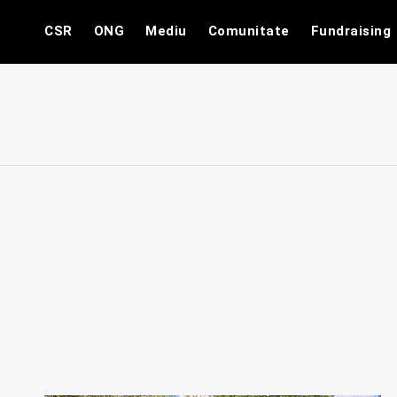
Skip
CSR
ONG
Mediu
Comunitate
Fundraising
to
content