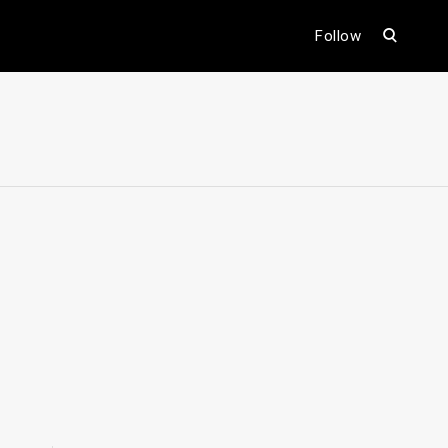
open
Follow
search
form
ental