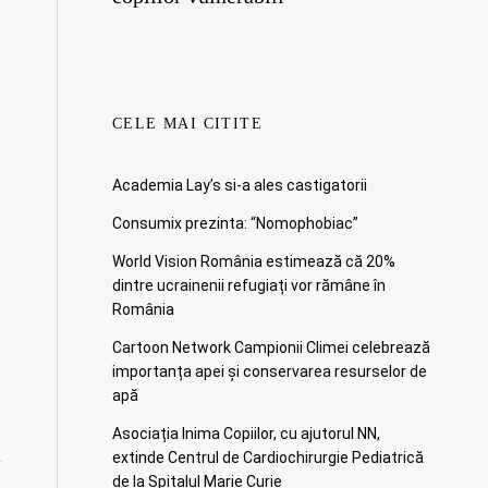
CELE MAI CITITE
Academia Lay’s si-a ales castigatorii
Consumix prezinta: “Nomophobiac”
World Vision România estimează că 20%
dintre ucrainenii refugiați vor rămâne în
România
Cartoon Network Campionii Climei celebrează
importanța apei și conservarea resurselor de
apă
Asociația Inima Copiilor, cu ajutorul NN,
extinde Centrul de Cardiochirurgie Pediatrică
de la Spitalul Marie Curie