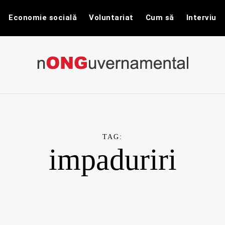
Economie socială
Voluntariat
Cum să
Interviu
nONGuvernam
Stiri CSR / Stiri ONG
TAG:
impaduriri