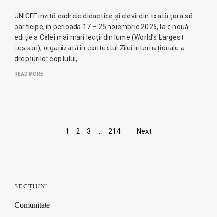
UNICEF invită cadrele didactice și elevii din toată țara să
participe, în perioada 17 – 25 noiembrie 2025, la o nouă
ediție a Celei mai mari lecții din lume (World’s Largest
Lesson), organizată în contextul Zilei internaționale a
drepturilor copilului,…
READ MORE
Page
1
2
3
…
214
Next
navigation
SECȚIUNI
Comunitate