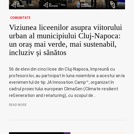
COMUNITATE
Viziunea liceenilor asupra viitorului
urban al municipiului Cluj-Napoca:
un oraș mai verde, mai sustenabil,
incluziv și sănătos
56 de elevi din cinci licee din Cluj-Napoca, împreună cu
profesorii lor, au participat în luna noiembrie a acestui an la
evenimentul de tip JA Innovation Camp™, organizat în
cadrul proiectului european ClimaGen (Climate-resilient
reGeneration and renaturing), cu scopul de…
READ MORE