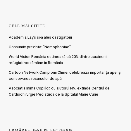
CELE MAI CITITE
Academia Lay’s si-a ales castigatorii
Consumix prezinta: “Nomophobiac”
World Vision România estimează că 20% dintre ucrainenii
refugiați vor rămâne în România
Cartoon Network Campionii Climei celebrează importanța apei și
conservarea resurselor de apă
Asociația Inima Copiilor, cu ajutorul NN, extinde Centrul de
Cardiochirurgie Pediatrică de la Spitalul Marie Curie
URMĂREȘTE-NE PE FACEBOOK