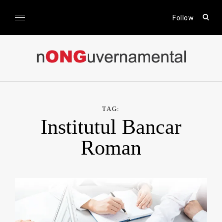
Skip
to
open
Follow
sear
content
form
nONGuvernamental
Stiri CSR / Stiri ONG
TAG:
Institutul Bancar
Roman