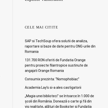
CELE MAI CITITE
SAP si TechSoup ofera solutii de analiza,
raportare si baze de date pentru ONG-urile din
Romania
131.700 RON oferiti de Fundatia Orange
pentru proiecte filantropice sustinute de
angajati Orange Romania
Consumix prezinta: “Nomophobiac”
Academia Lay’s si-a ales castigatorii
„Magia unei biblioteci” se întoarce în 1.000 de
școli din România. Doneazǎ o carte şi fǎ din
vis realitate, alături de Bookster și Fundația