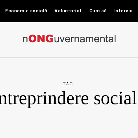
Economie socială
Voluntariat
Cum să
Interviu
nONGuvernam
Stiri CSR / Stiri ONG
TAG:
intreprindere social