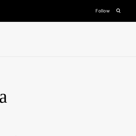
open
Follow
search
form
ental
a