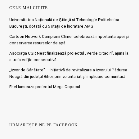
CELE MAI CITITE
Universitatea Națională de Știință și Tehnologie Politehnica
București, dotată cu 5 stații de hidratare AMS
Cartoon Network Campionii Climei celebrează importanța apei și
conservarea resurselor de apă
Asociația CSR Nest finalizează proiectul „Verde Citadin”, ajuns la
a treia ediție consecutivă
„Izvor de Sănătate” – inițiativă de revitalizare a Izvorului Pădurea
Neagră din județul Bihor, prin voluntariat și implicare comunitară
Enel lanseaza proiectul Mega Copacul
URMĂREȘTE-NE PE FACEBOOK