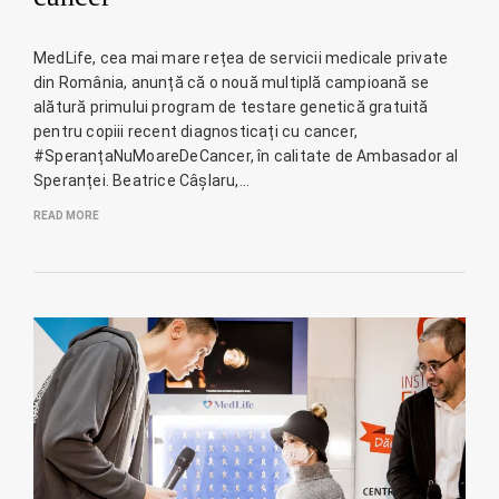
MedLife, cea mai mare rețea de servicii medicale private
din România, anunță că o nouă multiplă campioană se
alătură primului program de testare genetică gratuită
pentru copiii recent diagnosticați cu cancer,
#SperanțaNuMoareDeCancer, în calitate de Ambasador al
Speranței. Beatrice Câșlaru,…
READ MORE