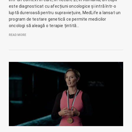
este diagnosticat cu afecțiuni oncologice și intră într-o
luptă dureroasă pentru supraviețuire, MedLife a lansat un
program de testare genetică ce permite medicilor
oncologi să aleagă o terapie țintită…
READ MORE