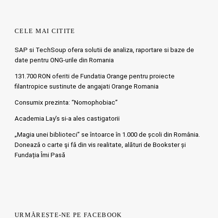
CELE MAI CITITE
SAP si TechSoup ofera solutii de analiza, raportare si baze de
date pentru ONG-urile din Romania
131.700 RON oferiti de Fundatia Orange pentru proiecte
filantropice sustinute de angajati Orange Romania
Consumix prezinta: “Nomophobiac”
Academia Lay’s si-a ales castigatorii
„Magia unei biblioteci” se întoarce în 1.000 de școli din România.
Doneazǎ o carte şi fǎ din vis realitate, alături de Bookster și
Fundația Îmi Pasă
URMĂREȘTE-NE PE FACEBOOK