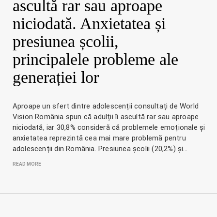
ascultă rar sau aproape
niciodată. Anxietatea și
presiunea școlii,
principalele probleme ale
generației lor
Aproape un sfert dintre adolescenții consultați de World
Vision România spun că adulții îi ascultă rar sau aproape
niciodată, iar 30,8% consideră că problemele emoționale și
anxietatea reprezintă cea mai mare problemă pentru
adolescenții din România. Presiunea școlii (20,2%) și…
READ MORE