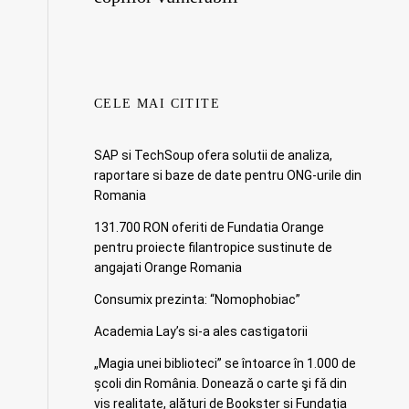
CELE MAI CITITE
SAP si TechSoup ofera solutii de analiza,
raportare si baze de date pentru ONG-urile din
Romania
131.700 RON oferiti de Fundatia Orange
pentru proiecte filantropice sustinute de
angajati Orange Romania
Consumix prezinta: “Nomophobiac”
Academia Lay’s si-a ales castigatorii
„Magia unei biblioteci” se întoarce în 1.000 de
școli din România. Doneazǎ o carte şi fǎ din
vis realitate, alături de Bookster și Fundația