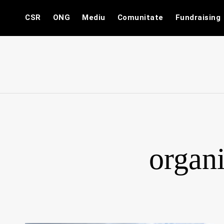
Skip
CSR
ONG
Mediu
Comunitate
Fundraising
to
content
organ