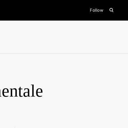
open
Follow
search
form
ental
entale