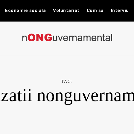
Economie socială
Voluntariat
Cum să
Interviu
nONGuvernam
Stiri CSR / Stiri ONG
TAG:
izatii nonguvernam