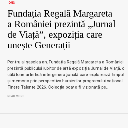
ONG
Fundația Regală Margareta
a României prezintă „Jurnal
de Viață”, expoziția care
unește Generații
Pentru al șaselea an, Fundația Regală Margareta a României
prezintă publicului iubitor de artă expoziția Jurnal de Viață, o
călătorie artistică intergenerațională care explorează timpul
și memoria prin perspectiva bursierilor programului național
Tinere Talente 2026. Colecția poate fi vizionată pe…
READ MORE