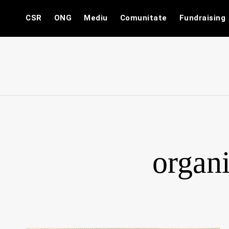
Skip
CSR
ONG
Mediu
Comunitate
Fundraising
to
content
organ