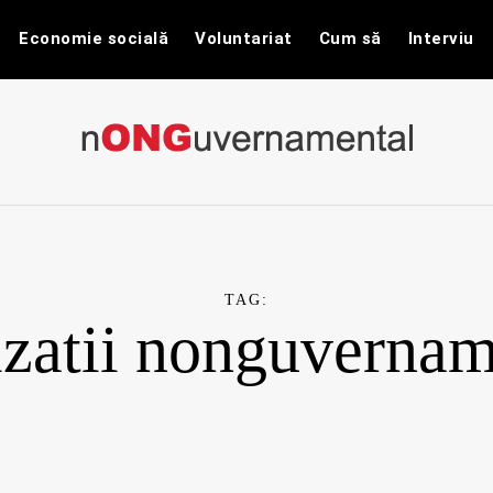
Economie socială
Voluntariat
Cum să
Interviu
nONGuvernam
Stiri CSR / Stiri ONG
TAG:
izatii nonguvernam