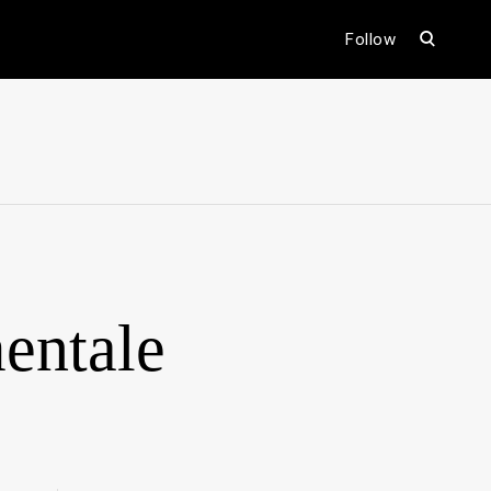
open
Follow
search
form
ental
entale