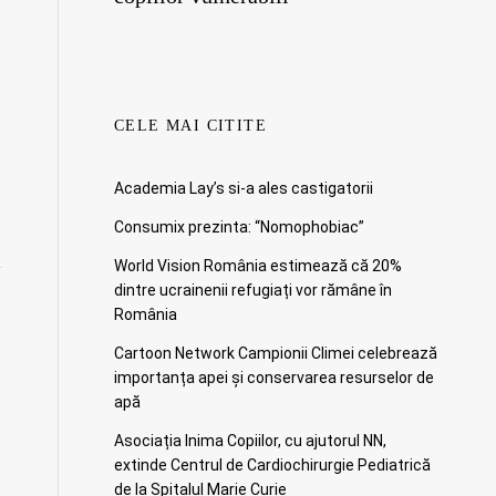
CELE MAI CITITE
Academia Lay’s si-a ales castigatorii
Consumix prezinta: “Nomophobiac”
World Vision România estimează că 20%
dintre ucrainenii refugiați vor rămâne în
România
Cartoon Network Campionii Climei celebrează
importanța apei și conservarea resurselor de
apă
Asociația Inima Copiilor, cu ajutorul NN,
extinde Centrul de Cardiochirurgie Pediatrică
de la Spitalul Marie Curie