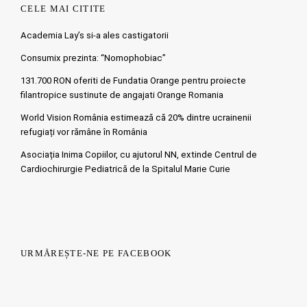
CELE MAI CITITE
Academia Lay’s si-a ales castigatorii
Consumix prezinta: “Nomophobiac”
131.700 RON oferiti de Fundatia Orange pentru proiecte
filantropice sustinute de angajati Orange Romania
World Vision România estimează că 20% dintre ucrainenii
refugiați vor rămâne în România
Asociația Inima Copiilor, cu ajutorul NN, extinde Centrul de
Cardiochirurgie Pediatrică de la Spitalul Marie Curie
URMĂREȘTE-NE PE FACEBOOK