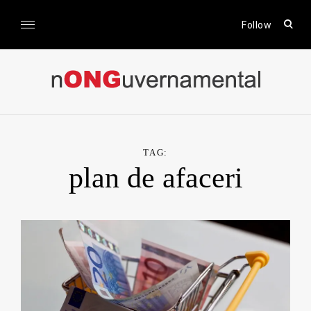
Skip
to
open
Follow
sear
content
form
nONGuvernamental
Stiri CSR / Stiri ONG
TAG:
plan de afaceri