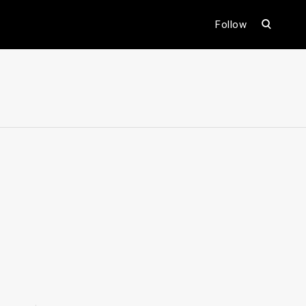
open
Follow
search
form
ental