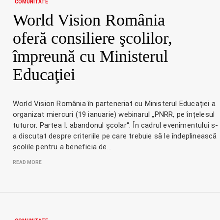
COMUNITATE
World Vision România
oferă consiliere şcolilor,
împreună cu Ministerul
Educaţiei
World Vision România în parteneriat cu Ministerul Educației a
organizat miercuri (19 ianuarie) webinarul „PNRR, pe înțelesul
tuturor. Partea I: abandonul școlar“. În cadrul evenimentului s-
a discutat despre criteriile pe care trebuie să le îndeplinească
școlile pentru a beneficia de…
READ MORE