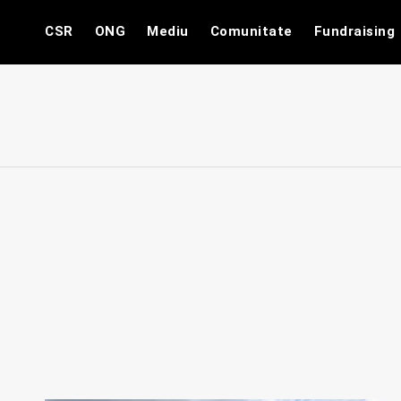
Skip
CSR
ONG
Mediu
Comunitate
Fundraising
to
content