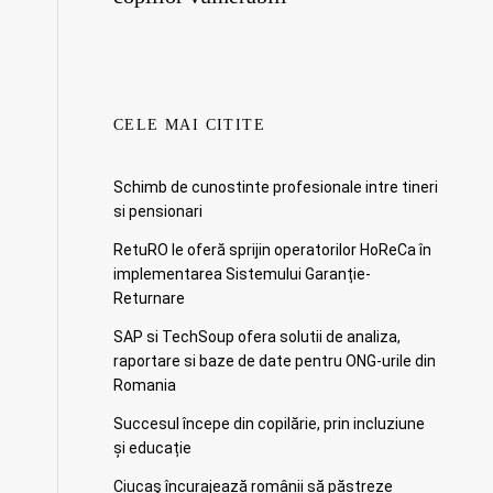
CELE MAI CITITE
Schimb de cunostinte profesionale intre tineri
si pensionari
RetuRO le oferă sprijin operatorilor HoReCa în
implementarea Sistemului Garanție-
Returnare
SAP si TechSoup ofera solutii de analiza,
raportare si baze de date pentru ONG-urile din
Romania
Succesul începe din copilărie, prin incluziune
și educație
Ciucaş încurajează românii să păstreze