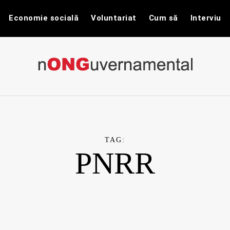
Economie socială
Voluntariat
Cum să
Interviu
nONGuvernam
Stiri CSR / Stiri ONG
TAG:
PNRR