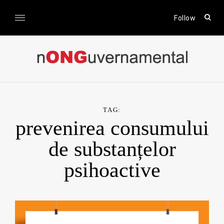
Skip
to
open
Follow
sear
content
form
nONGuvernamental
Stiri CSR / Stiri ONG
TAG:
prevenirea consumului
de substanțelor
psihoactive