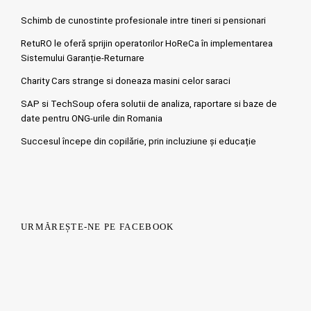
Schimb de cunostinte profesionale intre tineri si pensionari
RetuRO le oferă sprijin operatorilor HoReCa în implementarea
Sistemului Garanție-Returnare
Charity Cars strange si doneaza masini celor saraci
SAP si TechSoup ofera solutii de analiza, raportare si baze de
date pentru ONG-urile din Romania
Succesul începe din copilărie, prin incluziune și educație
URMĂREȘTE-NE PE FACEBOOK