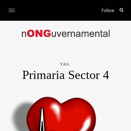
Skip
to
open
Follow
sear
content
form
nONGuvernamental
Stiri CSR / Stiri ONG
TAG:
Primaria Sector 4