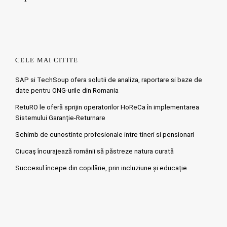
CELE MAI CITITE
SAP si TechSoup ofera solutii de analiza, raportare si baze de
date pentru ONG-urile din Romania
RetuRO le oferă sprijin operatorilor HoReCa în implementarea
Sistemului Garanție-Returnare
Schimb de cunostinte profesionale intre tineri si pensionari
Ciucaş încurajează românii să păstreze natura curată
Succesul începe din copilărie, prin incluziune și educație