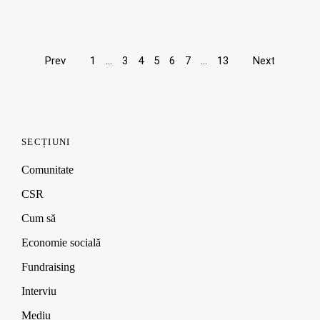
Page
Prev
1
…
3
4
5
6
7
…
13
Next
navigation
SECȚIUNI
Comunitate
CSR
Cum să
Economie socială
Fundraising
Interviu
Mediu